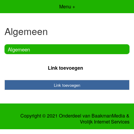
Menu +
Algemeen
Algemeen
Link toevoegen
Link toevoegen
Copyright © 2021 Onderdeel van
BaakmanMedia
&
Vrolijk Internet Services